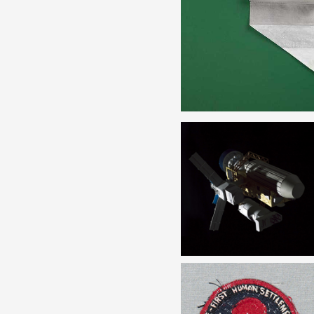
Production vidéo
Formation
Événements
1% œuvres dans l'espace
Réseau documents d'artis