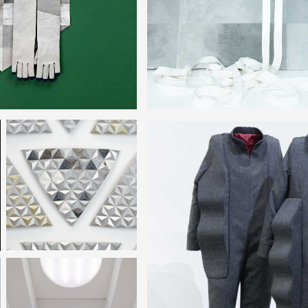
 public
tes