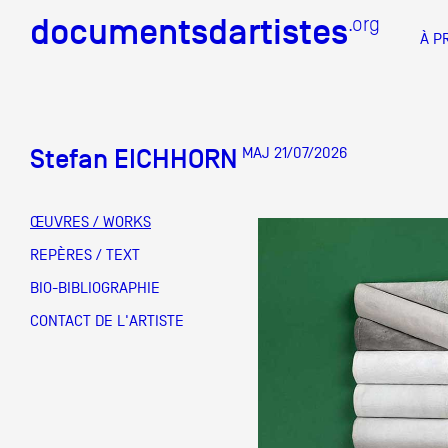
documentsdartistes
documentsdartistes
.org
.org
À P
Documents d'artistes PAC
Docume
Stefan EICHHORN
MAJ 21/07/2026
Mission
Équipe
ŒUVRES / WORKS
Partenaires
REPÈRES / TEXT
DOCUMENTS D'ARTISTES PACA
DE A à
BIO-BIBLIOGRAPHIE
Crédits
CONTACT DE L'ARTISTE
Actions
Documentation
Visites d'ateliers