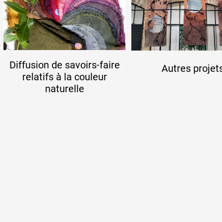
Artistes
Diffusion de savoirs-faire
De A à Z
Autres projet
relatifs à la couleur
naturelle
Année par année
Collection vidéos
Candidater
Contact