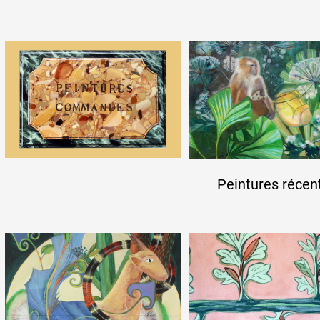
Partenaires
Crédits
Actions
Peintures récen
Documentation
Visites d'ateliers
Production vidéo