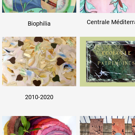
Formation
Centrale Méditer
Biophilia
Événements
1% œuvres dans 
public
Réseau documents 
2010-2020