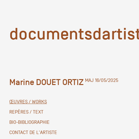
documentsd
documentsdartis
Marine DOUET ORTIZ
MAJ 16/05/2025
Documents d'artis
ŒUVRES / WORKS
Mission
REPÈRES / TEXT
BIO-BIBLIOGRAPHIE
Équipe
CONTACT DE L'ARTISTE