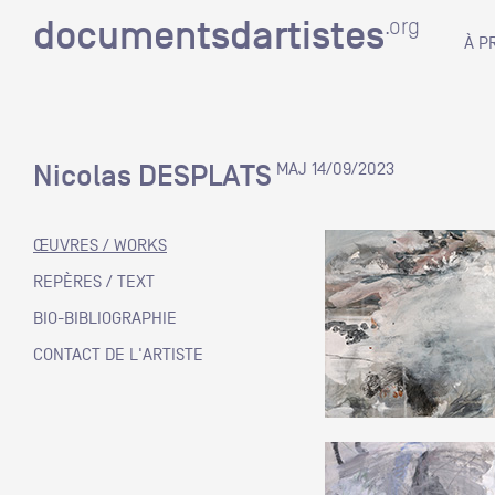
documentsdartistes
documentsdartistes
.org
.org
À P
Documents d'artistes PAC
Docume
Nicolas DESPLATS
MAJ 14/09/2023
Mission
Équipe
ŒUVRES / WORKS
Partenaires
REPÈRES / TEXT
DOCUMENTS D'ARTISTES PACA
DE A à
BIO-BIBLIOGRAPHIE
Crédits
CONTACT DE L'ARTISTE
Actions
Documentation
Visites d'ateliers