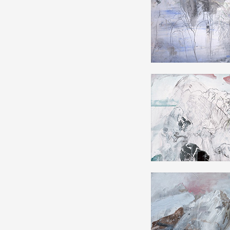
Production vidéo
Formation
Événements
1% œuvres dans l'espace
Réseau documents d'artis