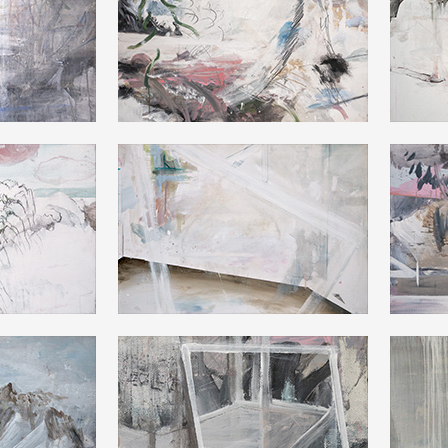
 public
tes