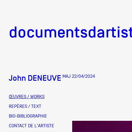
documentsd
documentsdartis
John DENEUVE
MAJ 22/04/2024
Documents d'artis
ŒUVRES / WORKS
Mission
REPÈRES / TEXT
BIO-BIBLIOGRAPHIE
Équipe
CONTACT DE L'ARTISTE