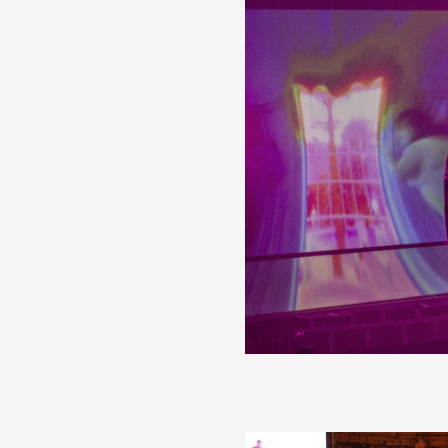
Partenaires
Crédits
Actions
Documentation
Visites d'ateliers
Production vidéo