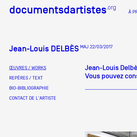
documentsdartistes
documentsdartistes
.org
.org
À P
Documents d'artistes PAC
Docume
Jean-Louis DELBÈS
MAJ 22/03/2017
Mission
Équipe
Jean-Louis Delbè
ŒUVRES / WORKS
Vous pouvez consu
Partenaires
REPÈRES / TEXT
DOCUMENTS D'ARTISTES PACA
DE A à
BIO-BIBLIOGRAPHIE
Crédits
CONTACT DE L'ARTISTE
Actions
Documentation
Visites d'ateliers