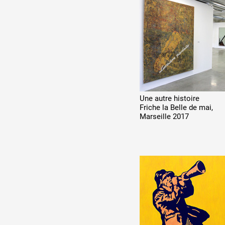
Production vidéo
Formation
Événements
1% œuvres dans l'espace
Réseau documents d'artis
Une autre histoire
Friche la Belle de mai,
Marseille
2017