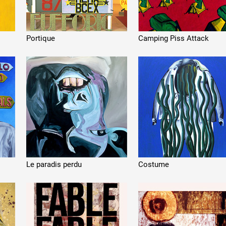
Portique
Camping Piss Attack
Le paradis perdu
Costume