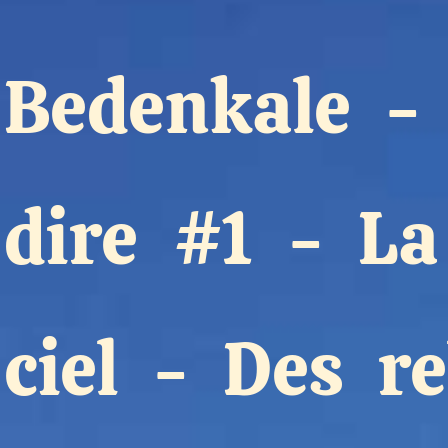
Partenaires
Bedenkale
Crédits
dire #1
Actions
-
La
Documentation
ciel
-
Des re
Visites d'ateliers
Production vidéo