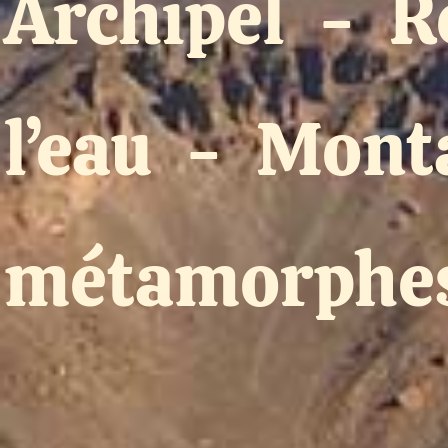
Archipel
-
R
l’eau
-
Mont
métamorphe