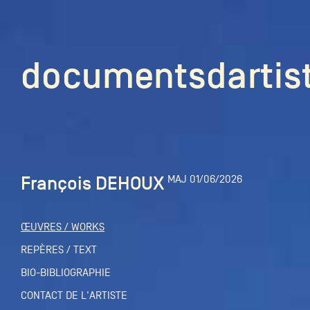
documentsd
documentsdartis
François DEHOUX
MAJ 01/06/2026
Documents d'artis
ŒUVRES / WORKS
Mission
REPÈRES / TEXT
BIO-BIBLIOGRAPHIE
Équipe
CONTACT DE L'ARTISTE