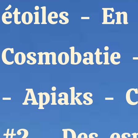
étoiles
-
En 
Formation
Événements
Cosmobatie
1% œuvres dans 
public
-
Apiaks
-
C
Réseau documents 
#2
-
Des es