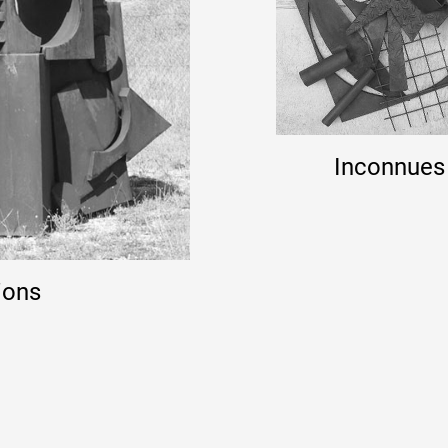
 public
Inconnues
tes
ions