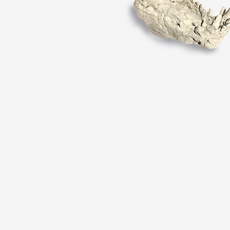
 public
tes