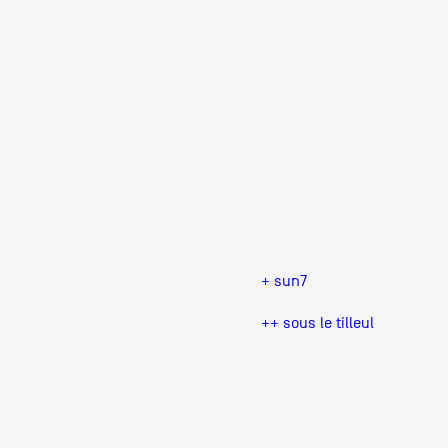
Production vidéo
Formation
Événements
1% œuvres dans l'espace
Réseau documents d'artis
+ sun7
++ sous le tilleul