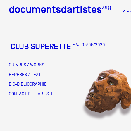
documentsdartistes
documentsdartistes
.org
.org
À P
Documents d'artistes PAC
Docume
CLUB SUPERETTE
MAJ 05/05/2020
Mission
Équipe
ŒUVRES / WORKS
Partenaires
REPÈRES / TEXT
DOCUMENTS D'ARTISTES PACA
DE A à
BIO-BIBLIOGRAPHIE
Crédits
CONTACT DE L'ARTISTE
Actions
Documentation
Visites d'ateliers