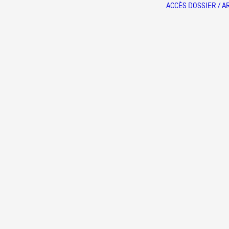
ACCÈS DOSSIER / AR
Partenaires
Crédits
Actions
Documentation
Visites d'ateliers
Production vidéo