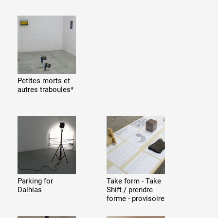
 public
Petites morts et
autres traboules*
tes
Parking for
Take form - Take
Dalhias
Shift / prendre
forme - provisoire