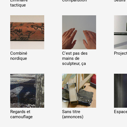
Liminaire
Comparution
Seuils
tactique
Combiné
C'est pas des
Projec
nordique
mains de
sculpteur, ça
Regards et
Sans titre
Espace
camouflage
(annonces)