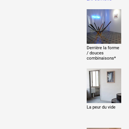
Production vidéo
Formation
Événements
1% œuvres dans l'espace
Derrière la forme
/ douces
Réseau documents d'artis
combinaisons*
La peur du vide