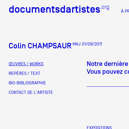
documentsdartistes
documentsdartistes
.org
.org
À P
Documents d'artistes PAC
Docume
Colin CHAMPSAUR
MAJ 01/09/2011
Mission
Équipe
Notre dernière
ŒUVRES / WORKS
Vous pouvez co
Partenaires
REPÈRES / TEXT
DOCUMENTS D'ARTISTES PACA
DE A à
BIO-BIBLIOGRAPHIE
Crédits
CONTACT DE L'ARTISTE
Actions
Documentation
Visites d'ateliers
EXPOSITIONS