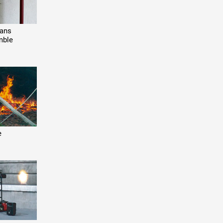
dans
mble
e