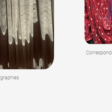
 public
tes
Correspond
graphies