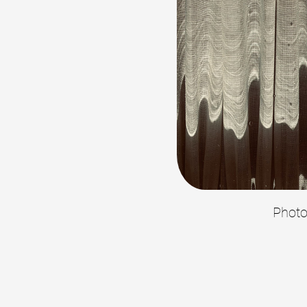
Production vidéo
Formation
Événements
1% œuvres dans l'espace
Réseau documents d'artis
Photo