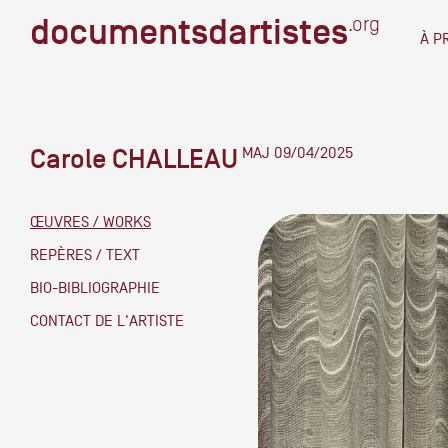
documentsdartistes
documentsdartistes
.org
.org
À P
Documents d'artistes PAC
Docume
Carole CHALLEAU
MAJ 09/04/2025
Mission
Équipe
ŒUVRES / WORKS
Partenaires
REPÈRES / TEXT
DOCUMENTS D'ARTISTES PACA
DE A à
BIO-BIBLIOGRAPHIE
Crédits
CONTACT DE L'ARTISTE
Actions
Documentation
Visites d'ateliers