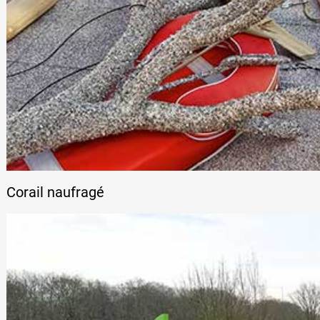
Formation
Événements
1% œuvres dans 
public
Corail naufragé
Réseau documents 