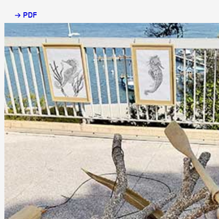
→ PDF
Partenaires
Crédits
Actions
Documentation
Visites d'ateliers
Production vidéo