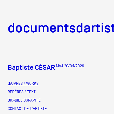
documentsd
documentsdartis
Baptiste CÉSAR
MAJ 29/04/2026
Documents d'artis
ŒUVRES / WORKS
Mission
REPÈRES / TEXT
BIO-BIBLIOGRAPHIE
Équipe
CONTACT DE L'ARTISTE