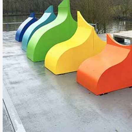
Artistes
De A à Z
Année par année
Collection vidéos
Candidater
Contact