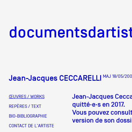
documentsd
documentsdartis
Jean-Jacques CECCARELLI
MAJ 18/05/20
Documents d'artis
Jean-Jacques Ceccar
ŒUVRES / WORKS
quitté·e·s en 2017.
Mission
REPÈRES / TEXT
Vous pouvez consult
BIO-BIBLIOGRAPHIE
version de son dossie
Équipe
CONTACT DE L'ARTISTE