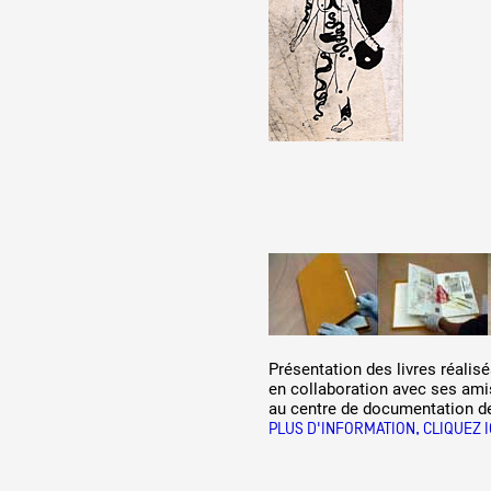
Formation
Événements
1% œuvres dans 
public
Réseau documents 
Présentation des livres réalis
en collaboration avec ses ami
au centre de documentation de
PLUS D'INFORMATION, CLIQUEZ I