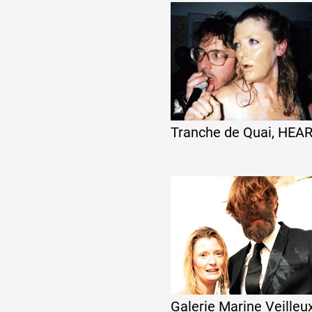
Artistes
De A à Z
Année par année
Tranche de Quai, HEA
Collection vidéos
Candidater
Contact
Galerie Marine Veilleu