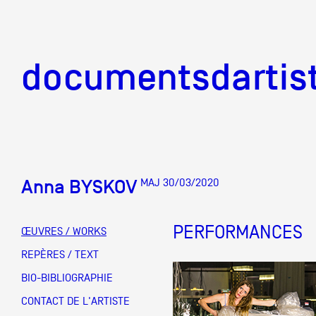
documentsd
documentsdartis
Anna BYSKOV
MAJ 30/03/2020
Documents d'artis
PERFORMANCES
ŒUVRES / WORKS
Mission
REPÈRES / TEXT
BIO-BIBLIOGRAPHIE
Équipe
CONTACT DE L'ARTISTE