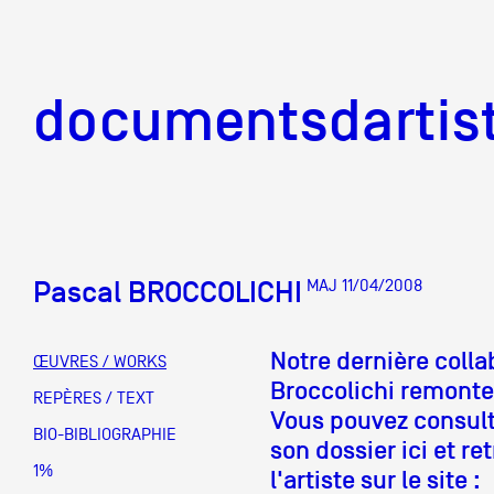
documentsd
documentsdartis
Pascal BROCCOLICHI
MAJ 11/04/2008
Documents d'artis
Notre dernière colla
ŒUVRES / WORKS
Broccolichi remonte
Mission
REPÈRES / TEXT
Vous pouvez consulte
BIO-BIBLIOGRAPHIE
son dossier ici et ret
Équipe
1%
l'artiste sur le site :