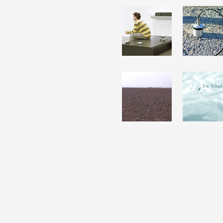
Formation
Événements
1% œuvres dans 
public
Réseau documents 