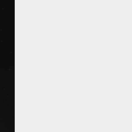
Formation
Événements
1% œuvres dans l
Réseau documents 