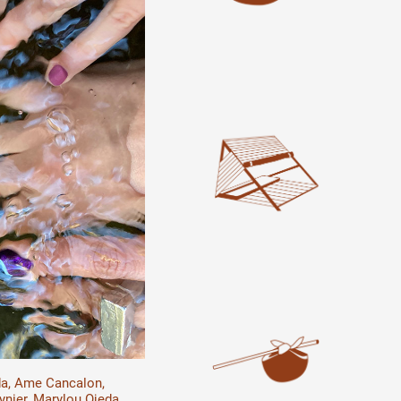
a, Ame Cancalon,
nier, Marylou Ojeda,