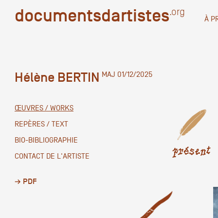
documentsdartistes
documentsdartistes
.org
.org
À P
Documents d'artistes PAC
Docume
Hélène BERTIN
MAJ 01/12/2025
Mission
Équipe
ŒUVRES / WORKS
Partenaires
REPÈRES / TEXT
DOCUMENTS D'ARTISTES PACA
DE A à
BIO-BIBLIOGRAPHIE
Crédits
présent
CONTACT DE L'ARTISTE
Actions
→ PDF
Documentation
Visites d'ateliers