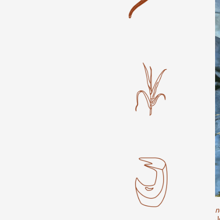
Production vidéo
Formation
Événements
1% œuvres dans l'espace
Réseau documents d'artis
n
J