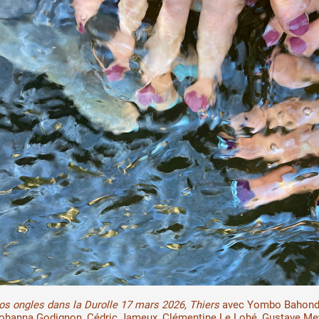
 public
tes
os ongles dans la Durolle 17 mars 2026, Thiers
avec Yombo Bahond
ohanna Godignon, Cédric Jameux, Clémentine Le Lohé, Gustave Mey