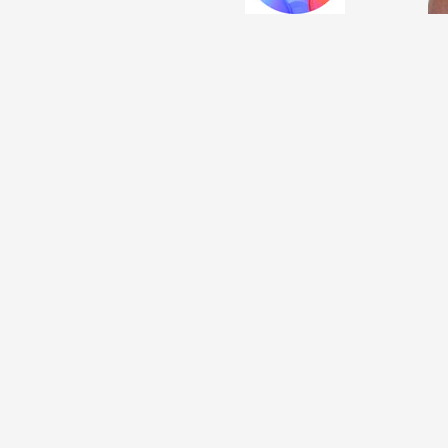
Formation
Événements
1% œuvres dans l
Réseau documents 