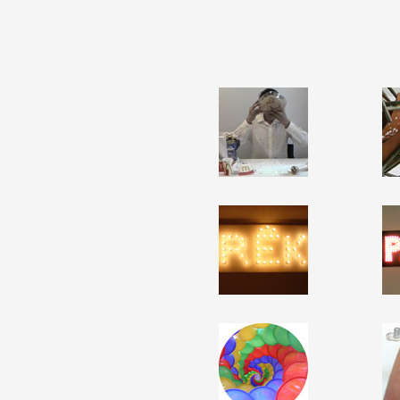
Partenaires
Crédits
Actions
Documentation
Visites d'ateliers
Production vidéo