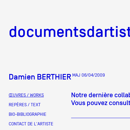
documentsd
documentsdartis
Damien BERTHIER
MAJ 06/04/2009
Documents d'artis
Notre dernière coll
ŒUVRES / WORKS
Vous pouvez consulte
Mission
REPÈRES / TEXT
BIO-BIBLIOGRAPHIE
Équipe
CONTACT DE L'ARTISTE