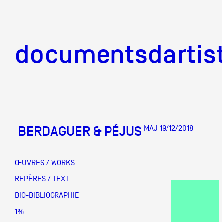
documentsd
documentsdartis
BERDAGUER & PÉJUS
MAJ 19/12/2018
Documents d'artis
ŒUVRES / WORKS
Mission
REPÈRES / TEXT
BIO-BIBLIOGRAPHIE
Équipe
1%