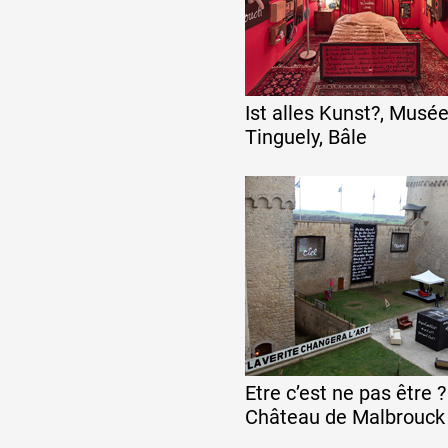
Formation
Ist alles Kunst?, Musé
Événements
Tinguely, Bâle
1% œuvres dans l
Réseau documents 
Etre c’est ne pas être ?
Château de Malbrouck