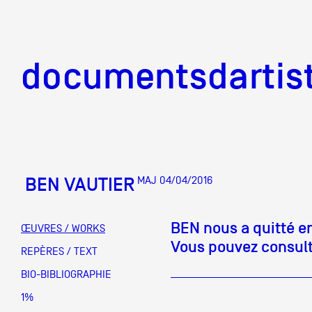
documentsd
documentsdartis
BEN VAUTIER
MAJ 04/04/2016
Documents d'artis
BEN nous a quitté e
ŒUVRES / WORKS
Vous pouvez consulte
Mission
REPÈRES / TEXT
BIO-BIBLIOGRAPHIE
Équipe
1%