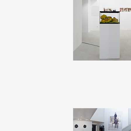
Formation
Événements
1% œuvres dans l
Réseau documents 