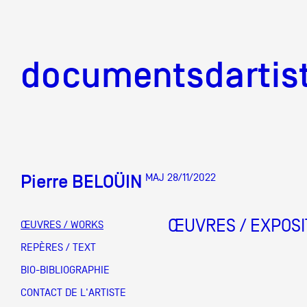
documentsd
documentsdartis
Pierre BELOÜIN
MAJ 28/11/2022
Documents d'artis
ŒUVRES / EXPOSI
ŒUVRES / WORKS
Mission
REPÈRES / TEXT
BIO-BIBLIOGRAPHIE
Équipe
CONTACT DE L'ARTISTE