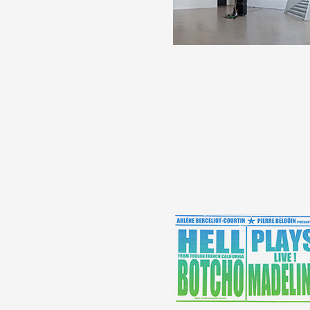
Artistes
De A à Z
Année par année
Collection vidéos
Candidater
Contact