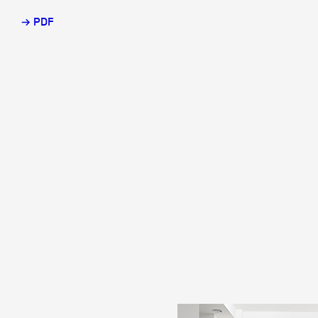
→ PDF
Partenaires
Crédits
Actions
Documentation
Visites d'ateliers
Production vidéo