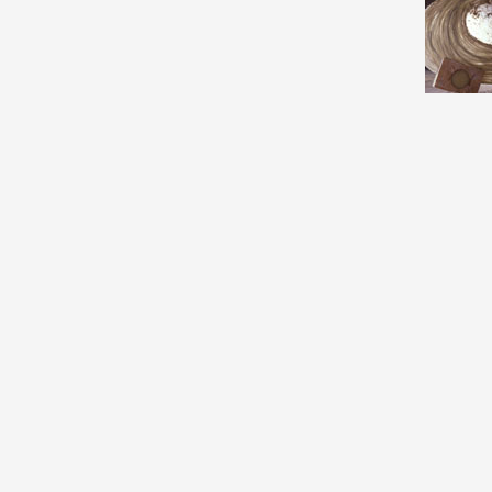
Formation
Événements
1% œuvres dans 
public
Réseau documents 