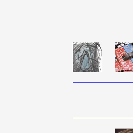
Partenaires
Crédits
Actions
Documentation
Visites d'ateliers
Production vidéo