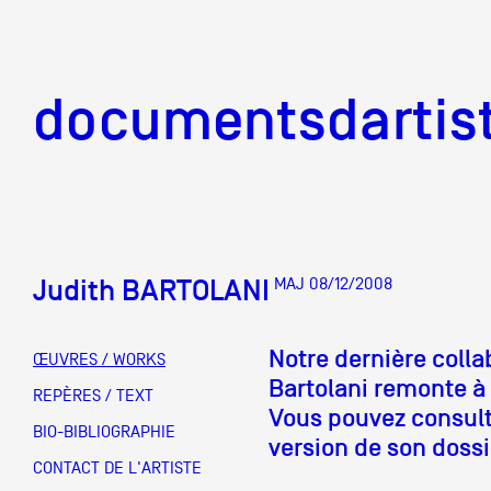
documentsd
documentsdartis
Judith BARTOLANI
MAJ 08/12/2008
Documents d'artis
Notre dernière colla
ŒUVRES / WORKS
Bartolani remonte à
Mission
REPÈRES / TEXT
Vous pouvez consult
BIO-BIBLIOGRAPHIE
version de son dossie
Équipe
CONTACT DE L'ARTISTE