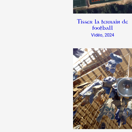
Formation
Tisser la terrain de
football
Vidéo, 2024
Événements
1% œuvres dans l
Réseau documents 