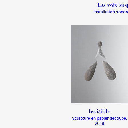
Artistes
Les voix su
Installation sono
De A à Z
Année par année
Collection vidéos
Candidater
Contact
Invisible
Sculpture en papier découpé,
2018