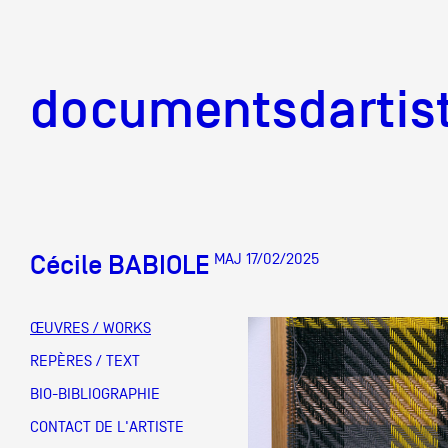
documentsd
documentsdartis
Cécile BABIOLE
MAJ 17/02/2025
Documents d'artis
ŒUVRES / WORKS
Mission
REPÈRES / TEXT
BIO-BIBLIOGRAPHIE
Équipe
CONTACT DE L'ARTISTE