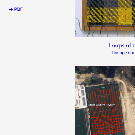
→ PDF
Partenaires
Crédits
Loops of 
Tissage son
Actions
Documentation
Visites d'ateliers
Production vidéo