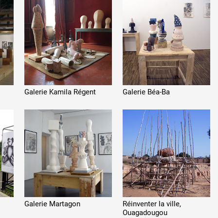
 public
Galerie Kamila Régent
Galerie Béa-Ba
tes
Galerie Martagon
Réinventer la ville,
Ouagadougou