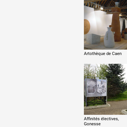
Production vidéo
Formation
Événements
1% œuvres dans l'espace
Artothèque de Caen
Réseau documents d'artis
Affinités électives,
Gonesse