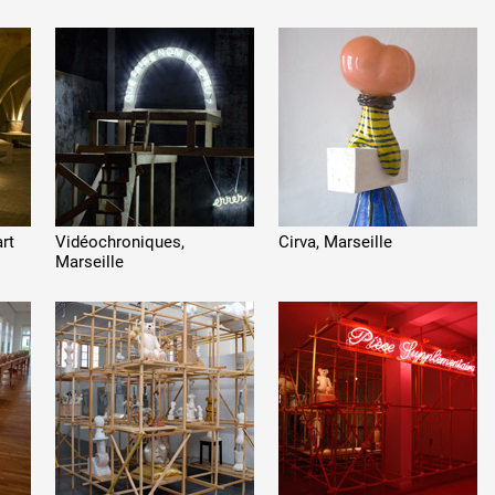
art
Vidéochroniques,
Cirva, Marseille
Marseille