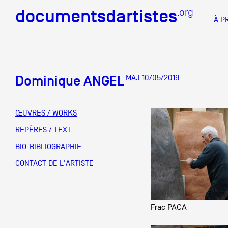
documentsdartistes
documentsdartistes
.org
.org
À P
Documents d'artistes PAC
Docume
Dominique ANGEL
MAJ 10/05/2019
Mission
Équipe
ŒUVRES / WORKS
Partenaires
REPÈRES / TEXT
DOCUMENTS D'ARTISTES PACA
DE A à
BIO-BIBLIOGRAPHIE
Crédits
CONTACT DE L'ARTISTE
Actions
Documentation
Frac PACA
Visites d'ateliers