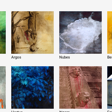
 public
tes
Argos
Nubes
Be