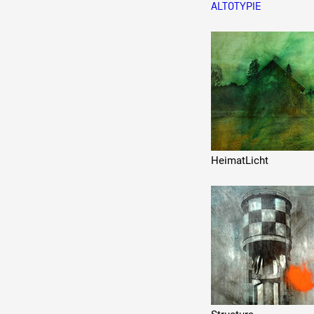
ALTOTYPIE
Production vidéo
Formation
Événements
1% œuvres dans l'espace
Réseau documents d'artis
HeimatLicht