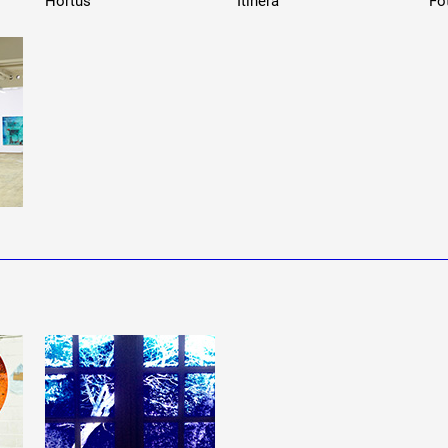
Hortus
Itinera
Fo