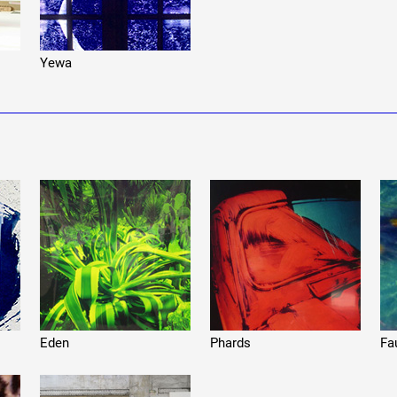
Yewa
Eden
Phards
Fa