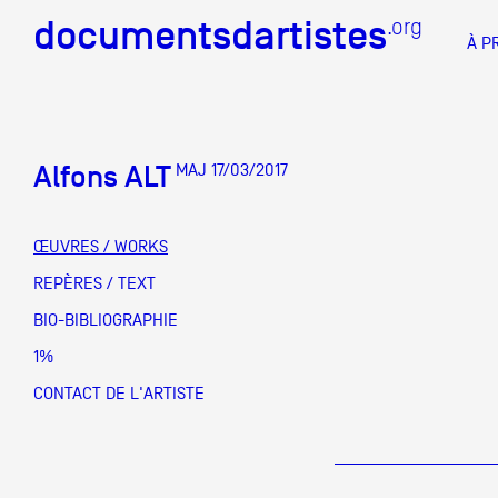
documentsdartistes
documentsdartistes
.org
.org
À P
Documents d'artistes PAC
Docume
Alfons ALT
MAJ 17/03/2017
Mission
Équipe
ŒUVRES / WORKS
Partenaires
REPÈRES / TEXT
DOCUMENTS D'ARTISTES PACA
DE A à
BIO-BIBLIOGRAPHIE
Crédits
1%
Actions
CONTACT DE L'ARTISTE
Documentation
Visites d'ateliers