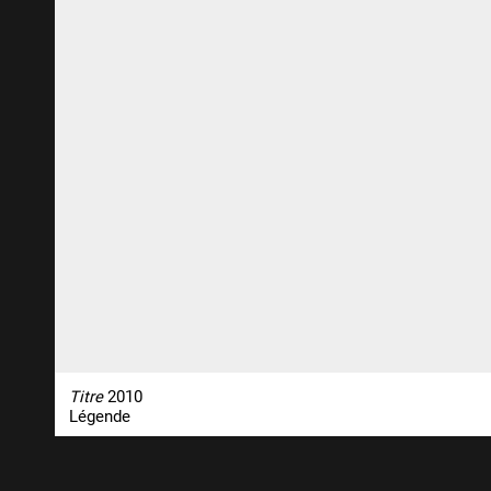
Titre
2010
Légende